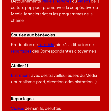
Détournements
visuels
,
sonores
ou
vidéos
de la
culture pop pour promouvoir la coopérative du
Média, le sociétariat et les programmes de la
chaîne.
Soutien aux bénévoles
Production de
tutoriels
, aide à la diffusion de
reportages
des Correspondant·e·s citoyen·ne·s
Atelier 11
Entretiens
avec des travailleur·euse·s du Média
(journalisme, prod, direction, administration…)
Reportages
Vidéos
de manifs, de luttes