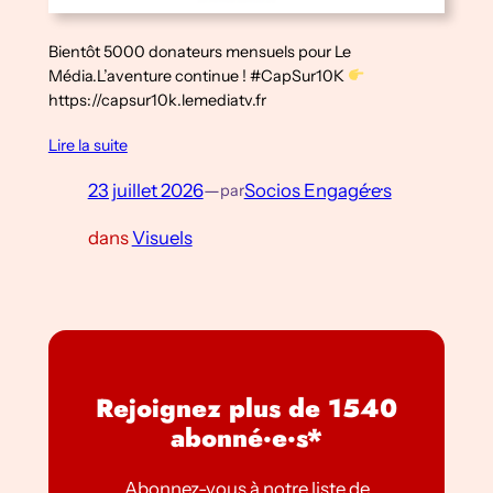
Bientôt 5000 donateurs mensuels pour Le
Média.L’aventure continue ! #CapSur10K
https://capsur10k.lemediatv.fr
Lire la suite
23 juillet 2026
—
Socios Engagé·e·s
par
dans
Visuels
Rejoignez plus de 1540
abonné·e·s*
Abonnez-vous à notre liste de