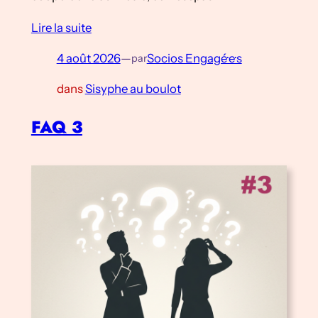
Lire la suite
4 août 2026
—
Socios Engagé·e·s
par
dans
Sisyphe au boulot
FAQ 3