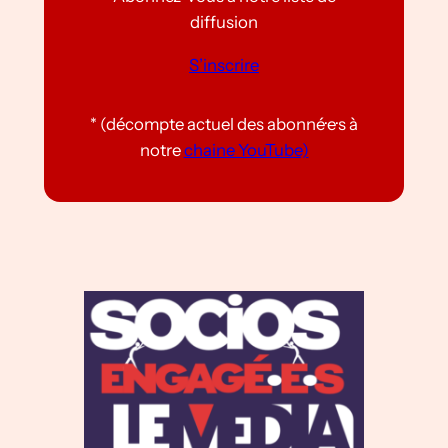
diffusion
S’inscrire
* (décompte actuel des abonné·e·s à
notre
chaine YouTube)