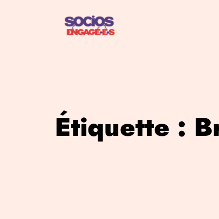
Aller
au
contenu
Étiquette :
B