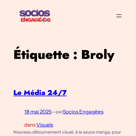
Aller
au
contenu
Étiquette :
Broly
Le Média 24/7
18 mai 2025
—
Socios Engagé·e·s
par
dans
Visuels
Nouveau détournement visuel, à la sauce manga, pour