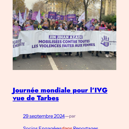
Journée mondiale pour l’IVG
vue de Tarbes
29 septembre 2024
—
par
Socios Engagé·e·s
dans
Reportages