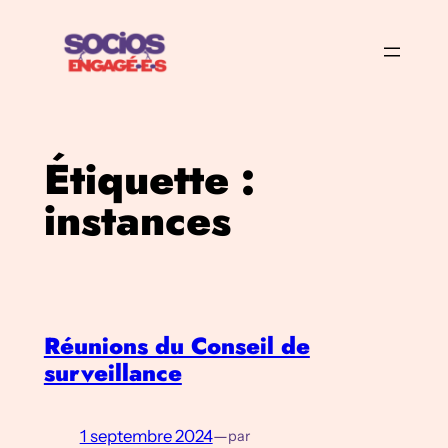
Aller
au
contenu
Étiquette :
instances
Réunions du Conseil de
surveillance
1 septembre 2024
—
par