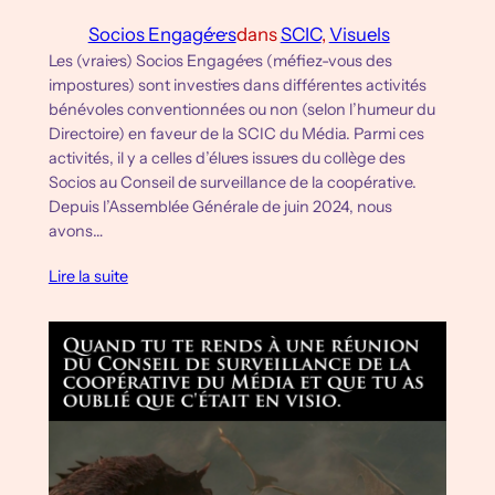
Socios Engagé·e·s
dans
SCIC
, 
Visuels
Les (vrai·e·s) Socios Engagé·e·s (méfiez-vous des
impostures) sont investi·e·s dans différentes activités
bénévoles conventionnées ou non (selon l’humeur du
Directoire) en faveur de la SCIC du Média. Parmi ces
activités, il y a celles d’élu·e·s issu·e·s du collège des
Socios au Conseil de surveillance de la coopérative.
Depuis l’Assemblée Générale de juin 2024, nous
avons…
Lire la suite