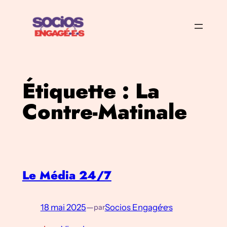
Aller
au
contenu
Étiquette :
La
Contre-Matinale
Le Média 24/7
18 mai 2025
—
Socios Engagé·e·s
par