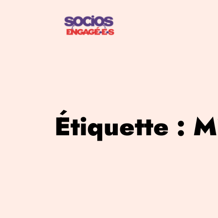
Aller
au
contenu
Étiquette :
M