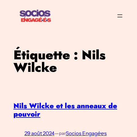
Aller
au
contenu
Étiquette :
Nils
Wilcke
Nils Wilcke et les anneaux de
pouvoir
29 août 2024
—
Socios Engagé·e·s
par