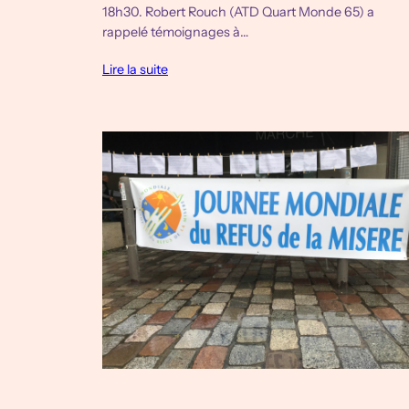
18h30. Robert Rouch (ATD Quart Monde 65) a
rappelé témoignages à…
Lire la suite