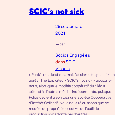
SCIC’s not sick
29 septembre
2024
—
par
Socios Engagé·e·s
dans
SCIC
, 
Visuels
« Punk’s not dead » clamait (et clame toujours 44 a
après) The Exploited.« SCIC’s not sick » ajoutons-
nous, alors que le modèle coopératif du Média
s’étend à d’autres médias indépendants, puisque
Politis devient à son tour une Société Coopérative
d’Intérêt Collectif. Nous nous réjouissons que ce
modèle de propriété collective de l’outil de
production soit adopté par d’autres…