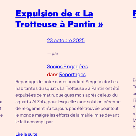
Expulsion de « La
Trotteuse à Pantin »
23 octobre 2025
—
par
Socios Engagé·e·s
dans
Reportages
R
Reportage de notre correspondant Serge Victor Les
T
habitant·e·s du squat « La Trotteuse » à Pantin ont été
c
expulsé·e·s ce matin, quelques mois après celleux du
l
la
squatt « Al Zol », pour lesquel·le·s une solution pérenne
d
0
de relogement n’a toujours pas été trouvée pour tout
m
de
le monde malgré les efforts de la mairie, mise devant
M
le fait accompli par…
b
Lire la suite