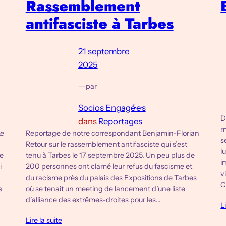
Rassemblement
antifasciste à Tarbes
21 septembre
2025
—
par
Socios Engagé·e·s
D
dans
Reportages
m
Le
Reportage de notre correspondant Benjamin-Florian
s
Retour sur le rassemblement antifasciste qui s’est
l
he
tenu à Tarbes le 17 septembre 2025. Un peu plus de
i
i
200 personnes ont clamé leur refus du fascisme et
v
du racisme près du palais des Expositions de Tarbes
C
s
où se tenait un meeting de lancement d’une liste
d’alliance des extrêmes-droites pour les…
L
Lire la suite