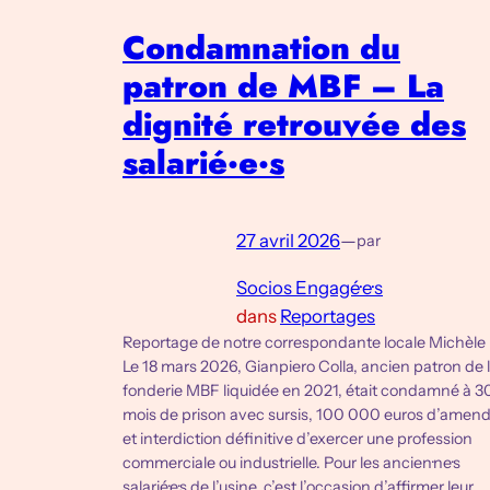
Condamnation du
patron de MBF – La
dignité retrouvée des
salarié·e·s
27 avril 2026
—
par
Socios Engagé·e·s
dans
Reportages
Reportage de notre correspondante locale Michèle
Le 18 mars 2026, Gianpiero Colla, ancien patron de 
fonderie MBF liquidée en 2021, était condamné à 3
mois de prison avec sursis, 100 000 euros d’amen
et interdiction définitive d’exercer une profession
commerciale ou industrielle. Pour les ancien·ne·s
salarié·e·s de l’usine, c’est l’occasion d’affirmer leur