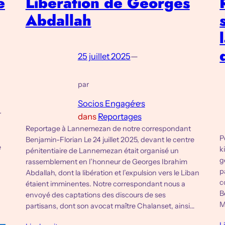
e
Libération de Georges
Abdallah
25 juillet 2025
—
par
Socios Engagé·e·s
r
dans
Reportages
Reportage à Lannemezan de notre correspondant
‪
Benjamin-Florian Le 24 juillet 2025, devant le centre
e
k
pénitentiaire de Lannemezan était organisé un
g
rassemblement en l’honneur de Georges Ibrahim
p
Abdallah, dont la libération et l’expulsion vers le Liban
c
étaient imminentes. Notre correspondant nous a
B
envoyé des captations des discours de ses
M
partisans, dont son avocat maître Chalanset, ainsi…