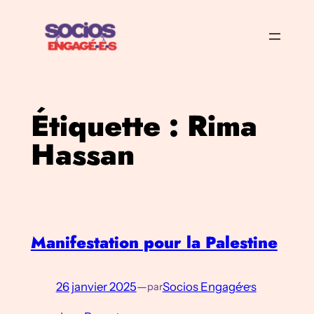
Aller
au
contenu
Étiquette :
Rima
Hassan
Manifestation pour la Palestine
26 janvier 2025
—
Socios Engagé·e·s
par