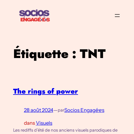
Aller
au
contenu
Étiquette :
TNT
The rings of power
28 août 2024
—
Socios Engagé·e·s
par
dans
Visuels
Les rediffs d’été de nos anciens visuels parodiques de