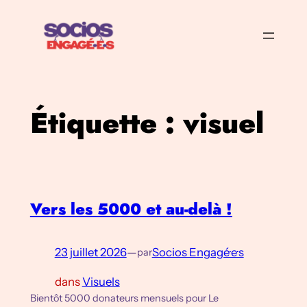
Aller
au
contenu
Étiquette :
visuel
Vers les 5000 et au-delà !
23 juillet 2026
—
Socios Engagé·e·s
par
dans
Visuels
Bientôt 5000 donateurs mensuels pour Le