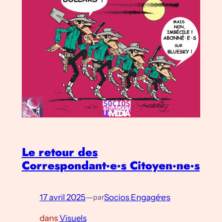
Le retour des
Correspondant·e·s Citoyen·ne·s
17 avril 2025
—
Socios Engagé·e·s
par
dans
Visuels