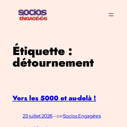
Aller
au
contenu
Étiquette :
détournement
Vers les 5000 et au-delà !
23 juillet 2026
—
Socios Engagé·e·s
par