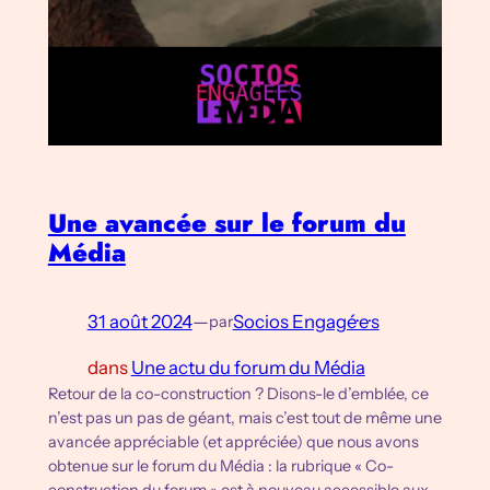
Une avancée sur le forum du
Média
31 août 2024
—
Socios Engagé·e·s
par
dans
Une actu du forum du Média
Retour de la co-construction ? Disons-le d’emblée, ce
n’est pas un pas de géant, mais c’est tout de même une
avancée appréciable (et appréciée) que nous avons
obtenue sur le forum du Média : la rubrique « Co-