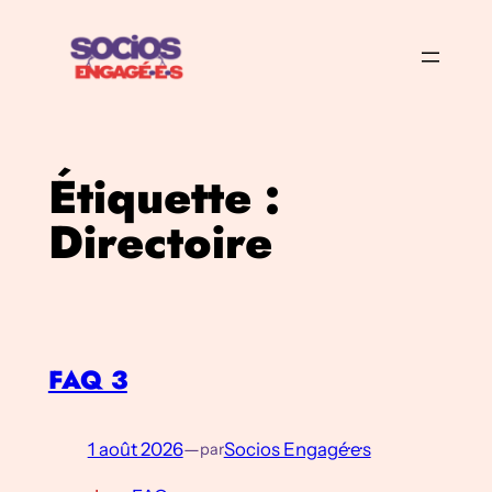
Aller
au
contenu
Étiquette :
Directoire
FAQ 3
1 août 2026
—
Socios Engagé·e·s
par