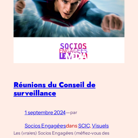
Réunions du Conseil de
surveillance
1 septembre 2024
—
par
Socios Engagé·e·s
dans
SCIC
, 
Visuels
Les (vrai·e·s) Socios Engagé·e·s (méfiez-vous des