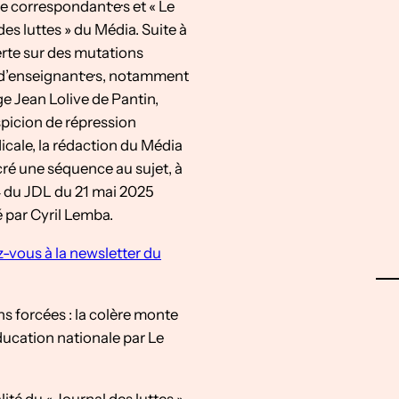
e correspondant·e·s et « Le
des luttes » du Média. Suite à
erte sur des mutations
d’enseignant·e·s, notamment
ge Jean Lolive de Pantin,
picion de répression
icale, la rédaction du Média
ré une séquence au sujet, à
 du JDL du 21 mai 2025
 par Cyril Lemba.
vous à la newsletter du
s forcées : la colère monte
ducation nationale par Le
lité du « Journal des luttes »