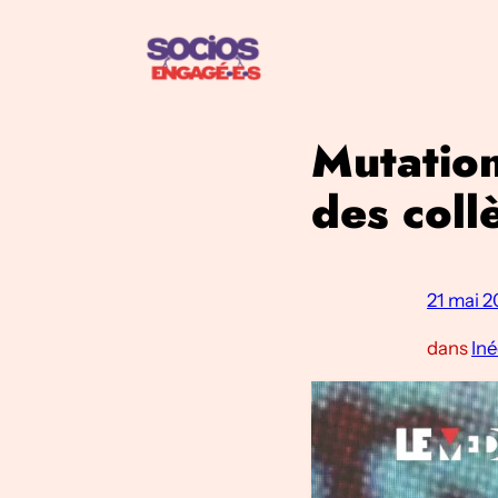
Aller
au
contenu
Mutation
des coll
21 mai 
dans
Iné