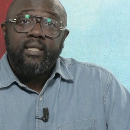
(vrai·e·s)
Socios
Engagé·e·s,
collectif
militant pour
le projet
coopératif de
la SCIC du
Média TV.
echercher sur ce site