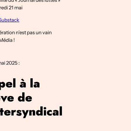
edi 21 mai
 Substack
ration n’est pas un vain
Média !
mai 2025 :
el à la
ève de
ntersyndical