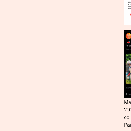
Man
202
col
Pan