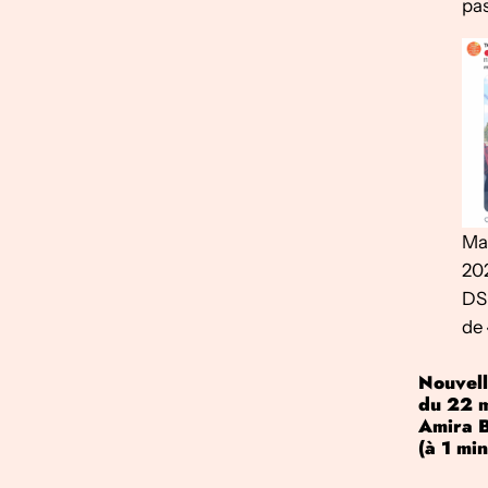
pa
Man
202
DS
de 
Nouvell
du 22 
Amira B
(à 1 min