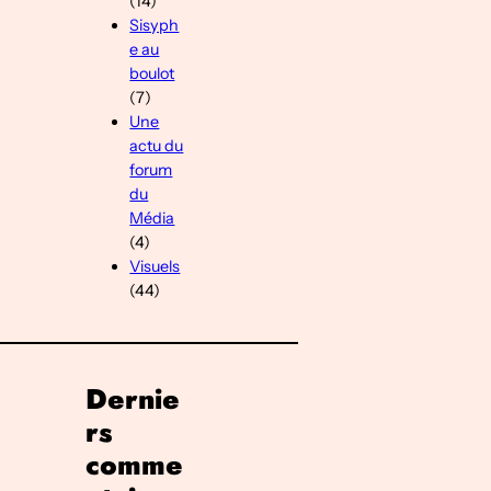
(14)
Sisyph
e au
boulot
(7)
Une
actu du
forum
du
Média
(4)
Visuels
(44)
Dernie
rs
comme