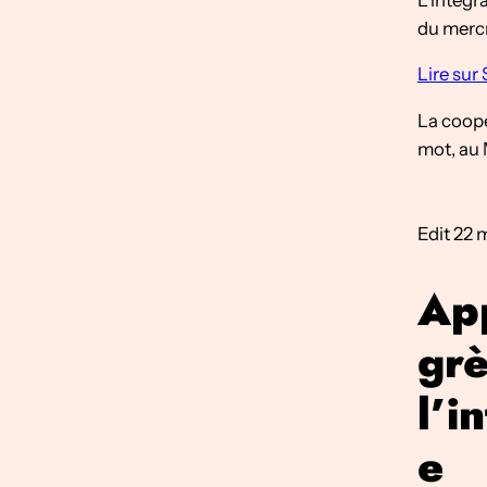
du mercr
Lire sur
La coopé
mot, au 
Edit 22 
App
gr
l’i
e