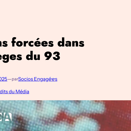
s forcées dans
èges du 93
2025
—
Socios Engagé·e·s
par
dits du Média