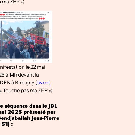
s ma ZEP »)
ifestation le 22 mai
5 à 14h devant la
DEN à Bobigny (
tweet
« Touche pas ma ZEP »)
e séquence dans le JDL
mai 2025 présenté par
endjaballah Jean-Pierre
 51) :