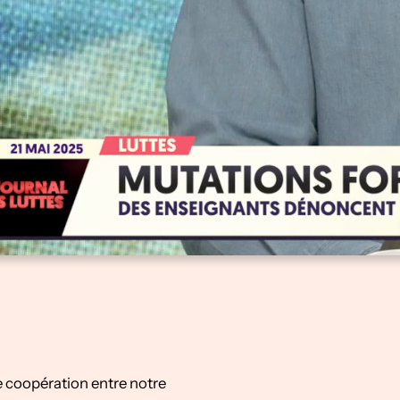
e
r
c
h
e
r
 coopération entre notre