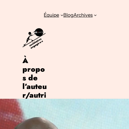
Équipe
Blog
Archives
À
propo
s de
l’auteu
r/autri
ce
Nous
sommes les