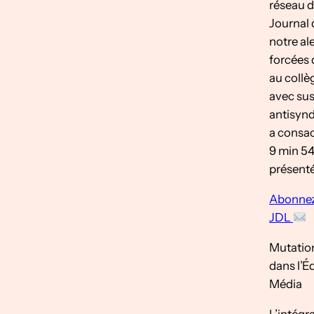
réseau d
Journal 
notre al
forcées 
au collè
avec sus
antisynd
a consac
9 min 54
présenté
Abonnez-
JDL
Mutation
dans l’É
Média
L’intégra